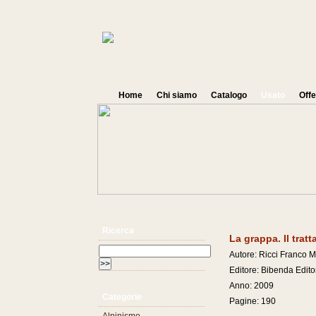
Home
Chi siamo
Catalogo
Usato
Offe
Ricerca
La grappa. Il trat
Autore: Ricci Franco M. 
Editore: Bibenda Edito
Anno: 2009
Categorie
Pagine: 190